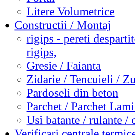
Litere Volumetrice
Constructii / Montaj
rigips - pereti desparti
rigips,
Gresie / Faianta
Zidarie / Tencuieli / Z
Pardoseli din beton
Parchet / Parchet Lami
Usi batante / rulante / 
Verificari centrale termi