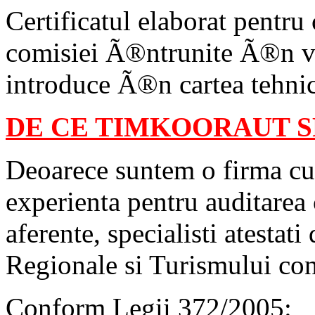
Certificatul elaborat pentru
comisiei Ã®ntrunite Ã®n ve
introduce Ã®n cartea tehni
DE CE TIMKOORAUT S
Deoarece suntem o firma cu 
experienta pentru auditarea c
aferente, specialisti atestat
Regionale si Turismului co
Conform Legii 372/2005: