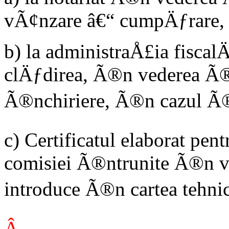
vÃ¢nzare â€“ cumpÄƒrare,
b) la administraÅ£ia fiscal
clÄƒdirea, Ã®n vederea Ã®n
Ã®nchiriere, Ã®n cazul Ã®n
c) Certificatul elaborat pen
comisiei Ã®ntrunite Ã®n ve
introduce Ã®n cartea tehnic
Â