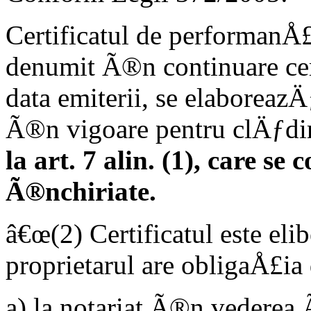
Certificatul de performanÅ
denumit Ã®n continuare certi
data emiterii, se elaboreazÄ
Ã®n vigoare pentru clÄƒdiri
la art. 7 alin. (1), care s
Ã®nchiriate.
â€œ(2) Certificatul este elib
proprietarul are obligaÅ£ia
a) la notariat Ã®n vederea 