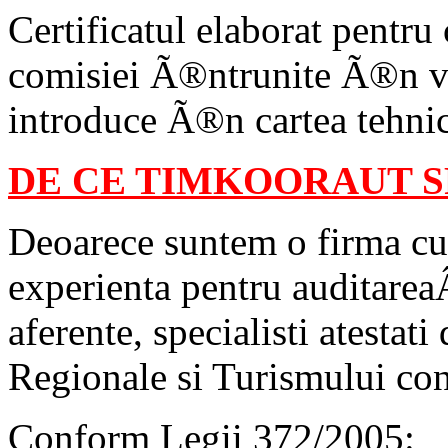
Certificatul elaborat pentru
comisiei Ã®ntrunite Ã®n ve
introduce Ã®n cartea tehni
DE CE TIMKOORAUT S
Deoarece suntem o firma cu 
experienta pentru auditareaÂ 
aferente, specialisti atestat
Regionale si Turismului co
Conform Legii 372/2005: