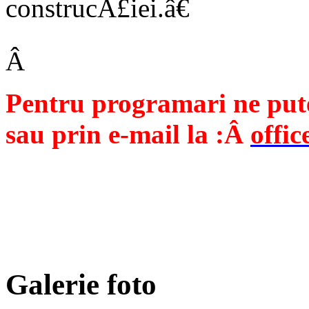
construcÅ£iei.â€
Â
Pentru programari ne pute
sau prin e-mail la :Â
offi
Galerie foto