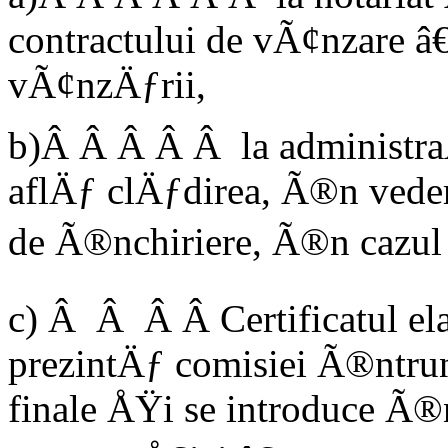
contractului de vÃ¢nzare 
vÃ¢nzÄƒrii,
b)Â Â Â Â Â la administraÅ
aflÄƒ clÄƒdirea, Ã®n veder
de Ã®nchiriere, Ã®n cazul 
c) Â Â Â Â Certificatul ela
prezintÄƒ comisiei Ã®ntru
finale ÅŸi se introduce Ã®