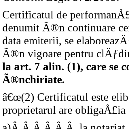
Certificatul de performanÅ
denumit Ã®n continuare certi
data emiterii, se elaboreazÄ
Ã®n vigoare pentru clÄƒdiri
la art. 7 alin. (1), care s
Ã®nchiriate.
â€œ(2) Certificatul este elib
proprietarul are obligaÅ£ia
a)Â Â Â Â Â Â la notariat